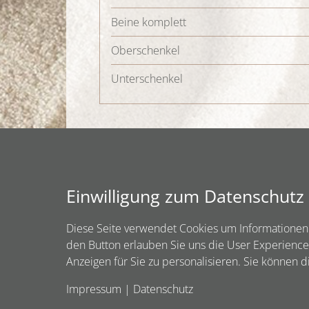
Beine komplett
Oberschenkel
Unterschenkel
Sugaring - Für Ihn
Einwilligung zum Datenschutz
Achseln
Diese Seite verwendet Cookies um Informationen 
Brust
den Button erlauben Sie uns die User Experience
Bauch
Anzeigen für Sie zu personalisieren. Sie können 
Rücken
Impressum
|
Datenschutz